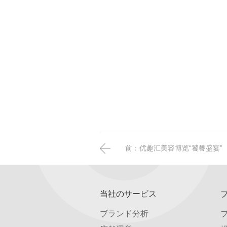
前：
优趣汇美容博览“饕餮盛宴”
当社のサービス
ブランド分析