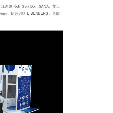
道 Koh Gen Do、SANA、艾天
oony、伊诗贝格 EISENBERG、蓓欧
。