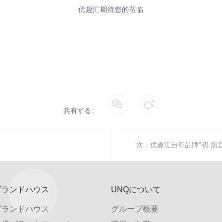
优趣汇期待您的莅临
共有する:
次：
优趣汇自有品牌“初·肌
ブランドハウス
UNQについて
ブランドハウス
グループ概要