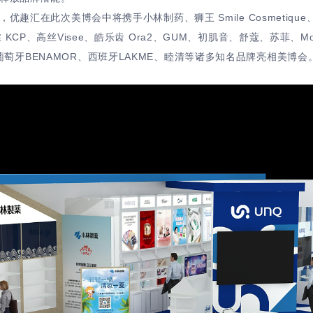
汇在此次美博会中将携手小林制药、狮王 Smile Cosmetique、江原
p、高丝 KCP、高丝Visee、皓乐齿 Ora2、GUM、初肌音、舒蔻、苏菲、M
ril、葡萄牙BENAMOR、西班牙LAKME、睦清等诸多知名品牌亮相美博会