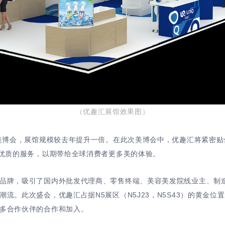
（优趣汇展馆效果图）
美博会，展馆规模较去年提升一倍。在此次美博会中，优趣汇将紧密贴合
更优质的服务，以期带给全球消费者更多美的体验。
品牌，吸引了国内外批发代理商、零售终端、美容美发院线业主、制
流。此次盛会，优趣汇占据N5展区（N5J23，N5S43）的黄金位
多合作伙伴的合作和加入。